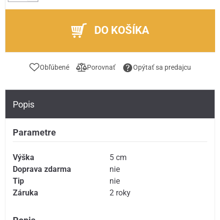
DO KOŠÍKA
Obľúbené
Porovnať
Opýtať sa predajcu
Popis
Parametre
Výška
5 cm
Doprava zdarma
nie
Tip
nie
Záruka
2 roky