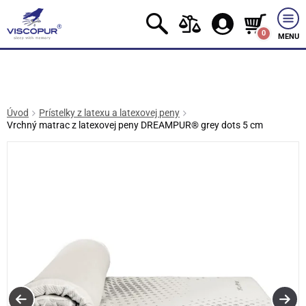
0
MENU
Úvod
Prístelky z latexu a latexovej peny
Vrchný matrac z latexovej peny DREAMPUR® grey dots 5 cm