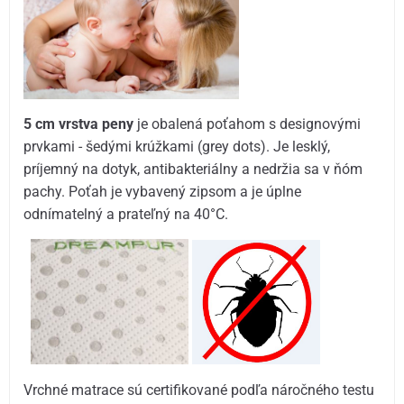
5 cm vrstva peny
je obalená poťahom s designovými
prvkami - šedými krúžkami (grey dots). Je lesklý,
príjemný na dotyk, antibakteriálny a nedržia sa v ňóm
pachy. Poťah je vybavený zipsom a je úplne
odnímatelný a prateľný na 40°C.
Vrchné matrace sú certifikované podľa náročného testu