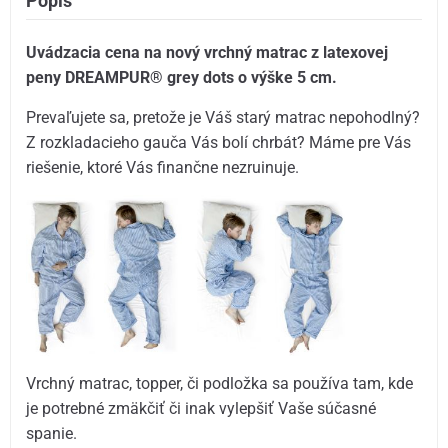
Popis
Uvádzacia cena na nový vrchný matrac z latexovej
peny DREAMPUR® grey dots o výške 5 cm.
Prevaľujete sa, pretože je Váš starý matrac nepohodlný?
Z rozkladacieho gauča Vás bolí chrbát? Máme pre Vás
riešenie, ktoré Vás finančne nezruinuje.
Vrchný matrac, topper, či podložka sa používa tam, kde
je potrebné zmäkčiť či inak vylepšiť Vaše súčasné
spanie.