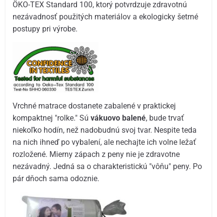
ÖKO-TEX Standard 100, ktorý potvrdzuje zdravotnú
nezávadnosť použitých materiálov a ekologicky šetrné
postupy pri výrobe.
Vrchné matrace dostanete zabalené v praktickej
kompaktnej "rolke." Sú
vákuovo balené
, bude trvať
niekoľko hodín, než nadobudnú svoj tvar. Nespite teda
na nich ihneď po vybalení, ale nechajte ich volne ležať
rozložené. Mierny zápach z peny nie je zdravotne
nezávadný. Jedná sa o charakteristickú "vôňu" peny. Po
pár dňoch sama odoznie.