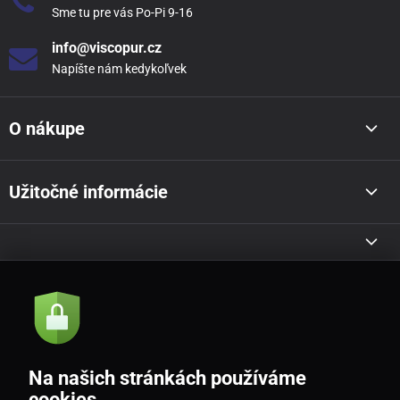
Sme tu pre vás Po-Pi 9-16
info@viscopur.cz
Napíšte nám kedykoľvek
O nákupe
Užitočné informácie
Akcie a novinky e-mailom
Odoslať
Na našich stránkách používáme
Souhlasím se
zásadami zpracování osobních údajů
cookies