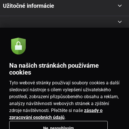
Užitočné informácie
Akcie a novinky e-mailom
Odoslať
Na našich stránkách používáme
Souhlasím se
zásadami zpracování osobních údajů
cookies
Tyto webové stránky používají soubory cookies a další
sledovací nástroje s cílem vylepšení uživatelského
prostředí, zobrazení přizpůsobeného obsahu a reklam,
SK
analýzy návštěvnosti webových stránek a zjištění
zdroje návštěvnosti. Přečtěte si naše
zásady o
zpracování osobních údajů
.
Ne, nesouhlasím