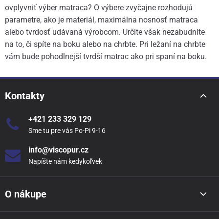
ovplyvniť výber matraca? O výbere zvyčajne rozhodujú
parametre, ako je materiál, maximálna nosnosť matraca
alebo tvrdosť udávaná výrobcom. Určite však nezabudnite
na to, či spíte na boku alebo na chrbte. Pri ležaní na chrbte
vám bude pohodlnejší tvrdší matrac ako pri spaní na boku.
Kontakty
+421 233 329 129
Sme tu pre vás Po-Pi 9-16
info@viscopur.cz
Napíšte nám kedykoľvek
O nákupe